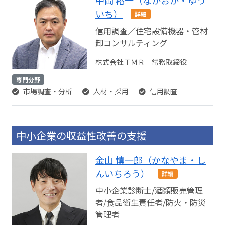
いち）
詳細
信用調査／住宅設備機器・管材
卸コンサルティング
株式会社ＴＭＲ 常務取締役
専門分野
市場調査・分析
人材・採用
信用調査
中小企業の収益性改善の支援
金山 慎一郎（かなやま・し
んいちろう）
詳細
中小企業診断士/酒類販売管理
者/食品衛生責任者/防火・防災
管理者