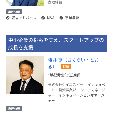
表取締役
専門分野
経営アドバイス
M&A
事業承継
中小企業の挑戦を支え、スタートアップの
成長を支援
櫻井 亨（さくらい・とお
る）
詳細
地域活性化伝道師
株式会社ケイエスピー インキュベ
ート・投資事業部 シニアマネージ
ャー インキュベーションマネージ
ャー
専門分野