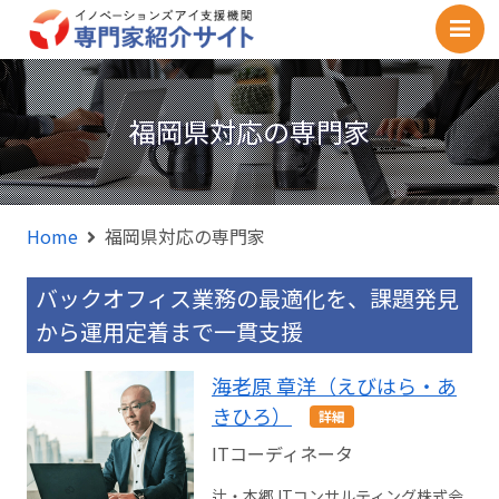
M
福岡県対応の専門家
Home
福岡県対応の専門家
バックオフィス業務の最適化を、課題発見
から運用定着まで一貫支援
海老原 章洋（えびはら・あ
きひろ）
詳細
ITコーディネータ
辻・本郷 ITコンサルティング株式会