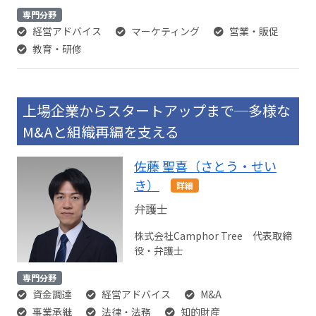
専門分野
経営アドバイス
マーケティング
営業・販促
教育・研修
上場企業からスタートアップまで─多様な
M&Aと組織再編を支える
佐藤 聖喜（さとう・せい
き）
詳細
弁護士
株式会社Camphor Tree 代表取締
役・弁護士
専門分野
資金調達
経営アドバイス
M&A
事業承継
法律・法務
知的財産