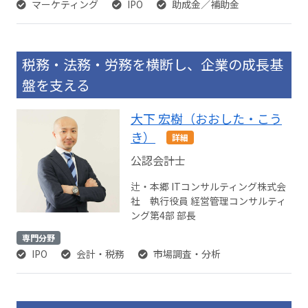
マーケティング
IPO
助成金／補助金
税務・法務・労務を横断し、企業の成長基
盤を支える
大下 宏樹（おおした・こう
き）
詳細
公認会計士
辻・本郷 ITコンサルティング株式会
社 執行役員 経営管理コンサルティ
ング第4部 部長
専門分野
IPO
会計・税務
市場調査・分析