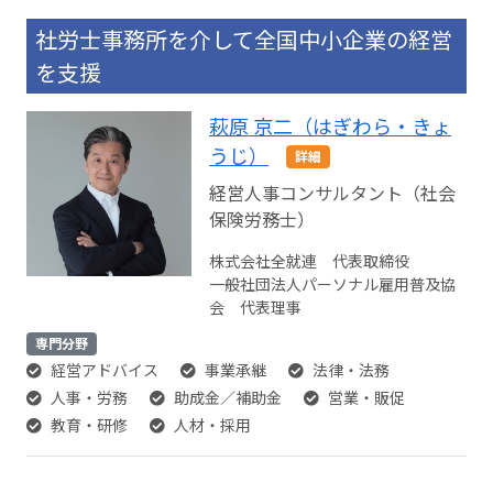
社労士事務所を介して全国中小企業の経営
を支援
萩原 京二（はぎわら・きょ
うじ）
詳細
経営人事コンサルタント（社会
保険労務士）
株式会社全就連 代表取締役
一般社団法人パーソナル雇用普及協
会 代表理事
専門分野
経営アドバイス
事業承継
法律・法務
人事・労務
助成金／補助金
営業・販促
教育・研修
人材・採用