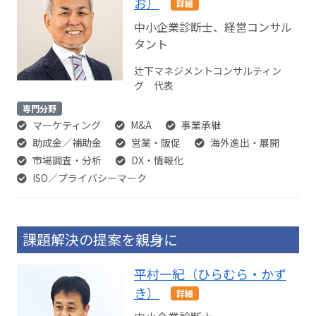
お）
詳細
中小企業診断士、経営コンサル
タント
辻下マネジメントコンサルティン
グ 代表
専門分野
マーケティング
M&A
事業承継
助成金／補助金
営業・販促
海外進出・展開
市場調査・分析
DX・情報化
ISO／プライバシーマーク
課題解決の提案を親身に
平村一紀（ひらむら・かず
き）
詳細