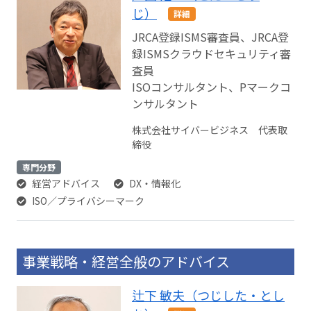
じ）
詳細
JRCA登録ISMS審査員、JRCA登
録ISMSクラウドセキュリティ審
査員
ISOコンサルタント、Pマークコ
ンサルタント
株式会社サイバービジネス 代表取
締役
専門分野
経営アドバイス
DX・情報化
ISO／プライバシーマーク
事業戦略・経営全般のアドバイス
辻下 敏夫（つじした・とし