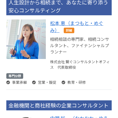
人生設計から相続まで、あなたに寄り添う
安心コンサルティング
松本 恵（まつもと・めぐ
み）
詳細
相続相談の専門家、相続コンサ
ルタント、ファイナンシャルプ
ランナー
株式会社 繋ぐコンサルタントオフィ
ス 代表取締役
専門分野
事業承継
営業・販促
教育・研修
金融機関と商社経験の企業コンサルタント
中岡 裕一（なかおか・ゆう