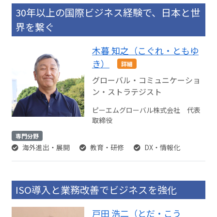
30年以上の国際ビジネス経験で、日本と世
界を繋ぐ
木暮 知之（こぐれ・ともゆ
き）
詳細
グローバル・コミュニケーショ
ン・ストラテジスト
ピーエムグローバル株式会社 代表
取締役
専門分野
海外進出・展開
教育・研修
DX・情報化
ISO導入と業務改善でビジネスを強化
戸田 浩二（とだ・こう