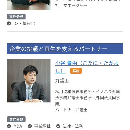
社 マネージャー
専門分野
DX・情報化
企業の挑戦と再生を支えるパートナー
小谷 貴由（こたに・たかよ
し）
詳細
弁護士
桜川協和法律事務所・イノハラ外国
法事務弁護士事務所（外国法共同事
業）
パートナー弁護士
専門分野
M&A
事業承継
法律・法務