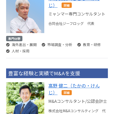
じ）
詳細
ミャンマー専門コンサルタント
合同会社ジーフロッグ 代表
専門分野
海外進出・展開
市場調査・分析
教育・研修
人材・採用
豊富な経験と実績でM&Aを支援
髙野 健二（たかの・けん
じ）
詳細
M&Aコンサルタント/公認会計士
株式会社M&Aコンサルティング 代