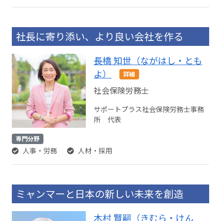
社長に寄り添い、より良い会社を作る
長橋 知世（ながはし・とも
よ）
詳細
社会保険労務士
サポートプラス社会保険労務士事務
所 代表
専門分野
人事・労務
人材・採用
ミャンマーと日本の新しい未来を創造
木村 賢嗣（きむら・けん